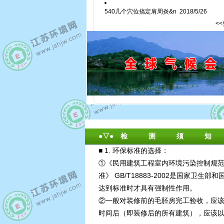
540几个穴位搞定肩周炎&n
2018/5/26
<
●▽● 检 测 须 知
■ 1. 环保标准的选择：
①《民用建筑工程室内环境污染控制规范》 
准》 GB/T18883-2002是国
达到标准时才具有强制性作用。
②一般对装修前的毛胚房完工验收，应该按 
时间后（即装修后的所有建筑），应该以 《