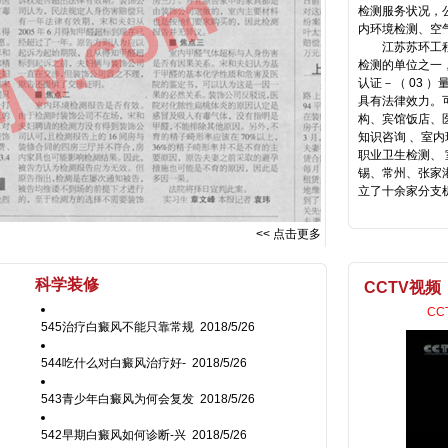
检测服务状况，
内环境检测、空
江苏苏环工程
检测的单位之一，
认证－（ 03 ）
具有法律效力。
构、宾馆饭店、
知识咨询 、室
职业卫生检测、
锡、常州、张家
立了十
<< 点击更多
科学装修
CCTV视频
CC
545治疗白癜风不能只靠常规
2018/5/26
544吃什么对白癜风治疗好-
2018/5/26
543青少年白癜风为何会复发
2018/5/26
542早期白癜风如何诊断-兴
2018/5/26