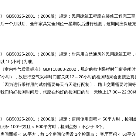
GB50325-2001（ 2006版）规定：民用建筑工程应在装修工程完
工后一个月以后、全部家具完全到位一星期以后进行检测，这期间应保证
GB50325-2001（ 2006版）规定：对采用自然通风的民用建筑工
1h(小时 )为准。
室内空气质量标准》GB/T18883-2002，规定的检测采样时门窗关闭
0小时），故进行空气采样时门窗关闭12～20小时的检测结果会更接近真
间〔因为进行采样用的试剂需要每天当天进行配制〕、路上交通需要时间等，
们约好检测时间后，您应在约好的检测日的前一天晚上17:00～22:3
B50325-2001（ 2006版）规定：房间使用面积＜ 50平方时，检测
积≥ 100平方且＜ 500平方时，检测点数：不少于 3个。
面积＜ 50平方，故 1个房间仅需设 1个检测点； 客厅面积＜ 50平