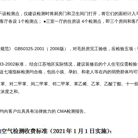
间不设检测点，仅建议检测时将厨房门和卫生间门打开，将它们的面积计入
客厅各设 1个检测点； ●三室一厅的住房设 4个检测点，即三个房间和客
》 GB50325-2001（ 2006版），对毛胚房完工验收，应检验五项
8883-2002标准， 结合江苏地区实际情况，建议装修后的个人住宅仅需
如这七项指标检测均合格，包括小孩、孕妇、和老人等在内的弱势群体均可
、甲苯、对二甲苯、间二甲苯、邻二甲苯、苯乙烯、乙苯、乙酸丁酯、十一烷
质浓度之和。
均向客户出具具有法律效力的 CMA检测报告。