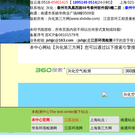
连云港:0518-
85801415
【
1895149 0514
(24小时)】 上海:021
联系地址: 兴化：
泰州市凤凰西路98号泰州软件园5幢二层
（
泰州
南通：南通市美丽华商业广场8幢0509室
版权所有：兴化第三方网
(www.xhdsfw.com)
江苏苏环工程质量
未经书面授权，所有页面内容不得以任何形式复制或转载!
备案序号:苏ICP备08101579号
业务邮箱:
jshjjc@163.com
（
jshjjc
是
江苏环境检测
6字的首字母
本中心网站【兴化第三方网】您可以通过以下搜索引擎
本检测中心The test center旗下站点：
本中心官网：
江苏总站：
上海站点：
南通站
华东环境检测网
江苏环境网
上海第三方网
南通环